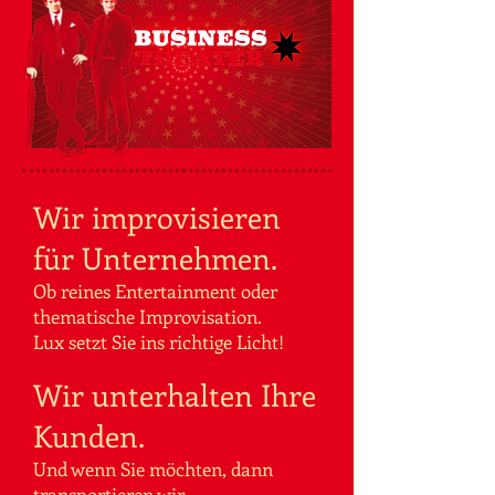
Wir improvisieren
für Unternehmen.
Ob reines Entertainment oder ​
thematische Improvisation.
​Lux setzt Sie ins richtige Licht!
Wir unterhalten Ihre
Kunden.
Und wenn Sie möchten, dann ​
transportieren ​​wir