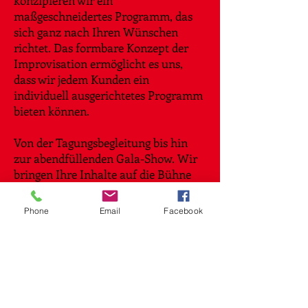
konzipieren wir ein
maßgeschneidertes Programm, das
sich ganz nach Ihren Wünschen
richtet. Das formbare Konzept der
Improvisation ermöglicht es uns,
dass wir jedem Kunden ein
individuell ausgerichtetes Programm
bieten können.
Von der Tagungsbegleitung bis hin
zur abendfüllenden Gala-Show. Wir
bringen Ihre Inhalte auf die Bühne
und spielen Ihr Unternehmen in den
Vordergrund.
Phone
Email
Facebook
Das Publikum behält dabei die
Möglichkeit, das Geschehen auf der
Bühne direkt und live mit zu
beeinflussen. Die Zielvorgaben
unserer Kunden bilden den Rahmen