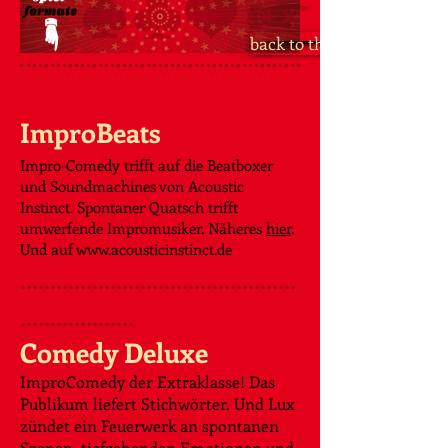
back to the show
ImproBeats
Impro-Comedy trifft auf die Beatboxer
und Soundmachines von Acoustic
Instinct. Spontaner Quatsch trifft
umwerfende Impromusiker. Näheres
hier
.
Und auf
www.acousticinstinct.de
..............................................
...................
Comedy Deluxe​​
ImproComedy der Extraklasse! Das
Publikum liefert Stichwörter. Und Lux
zündet ein Feuerwerk an spontanen
Szenen, tiefgehenden Emotionen und