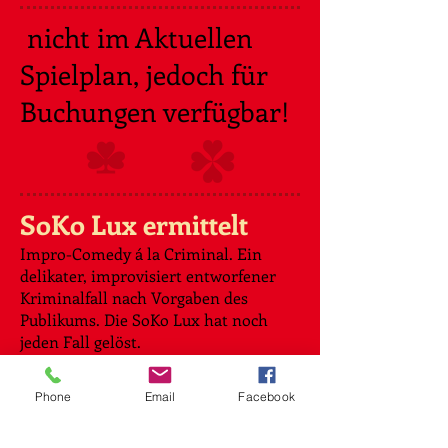
​ nicht im Aktuellen
Spielplan, jedoch für
Buchungen verfügbar!​
SoKo Lux ermittelt​​
Impro-Comedy á la Criminal. Ein
delikater, improvisiert entworfener
Kriminalfall nach Vorgaben des
Publikums. Die SoKo Lux hat noch
jeden Fall gelöst.
..............................................
Phone
Email
Facebook
...................
Küchengeschichten