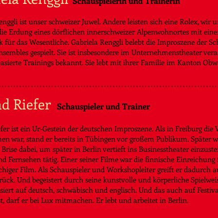
Schauspielerin und Trainerin
nggli ist unser schweizer Juwel. Andere leisten sich eine Rolex, wir u
die Erdung eines dörflichen innerschweizer Alpenwohnortes mit eine
k für das Wesentliche. Gabriela Renggli belebt die Improszene der Sch
nsembles gespielt. Sie ist insbesondere im Unternehmenstheater vera
asierte Trainings bekannt.
Sie lebt mit ihrer Familie im Kanton Obw
d Riefer
Schauspieler und Trainer
fer ist ein Ur-Gestein der deutschen Improszene. Als in Freiburg die
 war, stand er bereits in Tübingen vor großem Publikum. Später 
 Brise dabei, um später in Berlin vertieft ins Businesstheater einzus
nd Fernsehen tätig. Einer seiner Filme war die finnische Einreichung 
higer Film. Als Schauspieler und Workshopleiter greift er dadurch au
ück. Und begeistert durch seine kunstvolle und körperliche Spielweis
siert auf deutsch, schwäbisch und englisch. Und das auch auf Festiva
t, darf er bei Lux mitmachen.
Er lebt und arbeitet in Berlin.