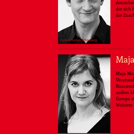
deutsche
der sich 
der Zusch
Foto | Florian Effelsberg
Maj
Maja Mom
Veranstal
Business
zudem kün
Europa zu
Weitere