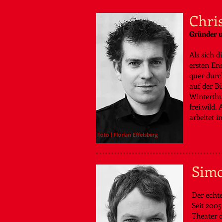
Chri
Gründer u
Als sich 
ersten En
quer durc
auf der B
Winterthu
frei.wild.
arbeitet i
Foto | Florian Effelsberg
Sim
Der echt
Seit 2005
Theater 