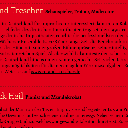
nd
Trescher
Schauspieler, Trainer, Moderator
 in Deutschland für Improtheater interessiert, kommt an Rolan
 Triebfeder des deutschen Improtheater, trug seit den 1990ern
ge deutsche Improtheater, coachte die professionellsten deu
Müchener Ensemble Isar148 über lange Zeit die Benchmark in
rt der Hüne mit seiner großen Bühnenpräsenz, seiner intellig
arinatenreichen Spiel. Als der wohl bekannteste deutsche Trai
r Deutschland hinaus einen Namen gemacht. Seit vielen Jahre
ungsmöglichkeiten für die neuen agilen Führungsaufgaben. Er 
. Weietres auf
www.roland-trescher.de
ck Heil
Pianist und Mundakrobat
il ist der Mann an den Tasten. Improvisierend begleitet er Lux am P
he Gewinn ist auf verschiedenen Bühne unterwegs. Neben seinem Eng
lla-Gruppe Unduzo, welches wortgewandte Talent in ihm steckt. Zu 
beitet in Freiburg.