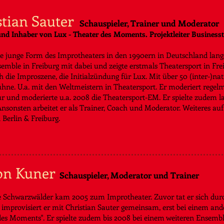
stian Sauter
Schauspieler, Trainer und Moderator
nd Inhaber von Lux - Theater des Moments. Projektleiter Businesst
die junge Form des Improtheaters in den 1990ern in Deutschland lang
semble in Freiburg mit dabei und zeigte erstmals Theatersport in Fre
h die Improszene, die Initialzündung für Lux. Mit über 50 (inter-)na
ühne. U.a. mit den Weltmeistern in Theatersport. Er moderiert regel
r und moderierte u.a. 2008 die Theatersport-EM. Er spielte zudem l
 Ansonsten arbeitet er als Trainer, Coach und Moderator.
Weiteres au
n Berlin & Freiburg.
on Kuner
Schauspieler, Moderator und Trainer
e Schwarzwälder kam 2005 zum Improtheater. Zuvor tat er sich durc
 improvisiert er mit Christian Sauter gemeinsam, erst bei einem and
des Moments". Er spielte zudem bis 2008 bei einem weiteren Ensembl