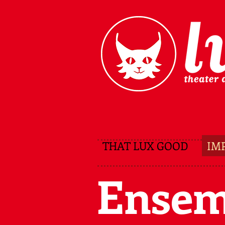
THAT LUX GOOD
IM
Ensem