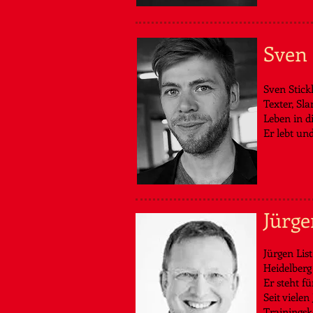
Sven 
Sven Stick
Texter, Sla
Leben in d
Er lebt und
Jürge
Jürgen Lis
Heidelberg
Er steht f
Seit viele
Trainingsk