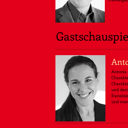
Gastschauspie
Anto
Antonia 
Charakte
Charakte
und darü
französi
und man