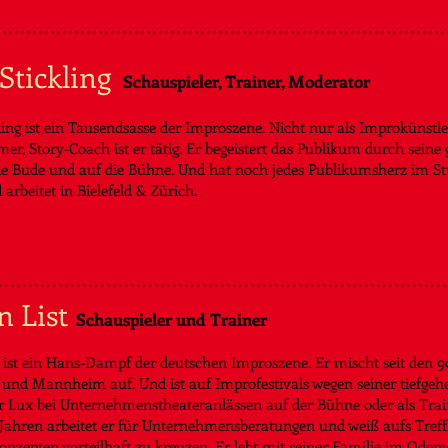
Stickling
Schauspieler, Trainer, Moderator
ling ist ein Tausendsasse der Improszene. Nicht nur als Improkünstle
mer, Story-Coach ist er tätig. Er begeistert das Publikum durch seine
ie Bude und auf die Bühne. Und hat noch jedes Publikumsherz im St
 arbeitet in Bielefeld & Zürich.
n List
Schauspieler und Trainer
t ist ein Hans-Dampf der deutschen Improszene. Er mischt seit den 
 und Mannheim auf. Und ist auf Improfestivals wegen seiner tiefge
ür Lux bei Unternehmenstheateranlässen auf der Bühne oder als Tra
n Jahren arbeitet er für Unternehmensberatungen und weiß aufs Tref
onzepten vorteilhaft zu kreuzen.
Er lebt mit seiner Familie im Oden