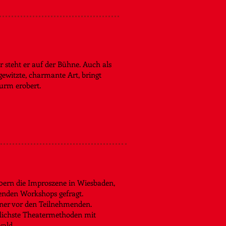
r steht er auf der Bühne. Auch als
 gewitzte, charmante Art, bringt
urm erobert.
90ern die Improszene in Wiesbaden,
henden Workshops gefragt.
iner vor den Teilnehmenden.
flichste Theatermethoden mit
wald.