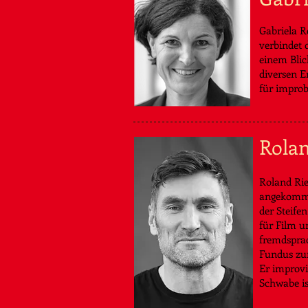
Gabriela Re
verbindet 
einem Blic
diversen E
für improb
Rolan
Roland Rie
angekommen
der Steifen
für Film u
fremdsprac
Fundus zur
Er improvi
Schwabe is