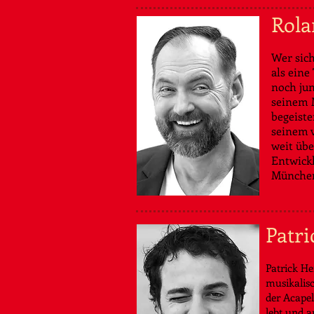
Rola
Wer sich
als eine
noch jun
seinem 
begeiste
seinem v
weit übe
Entwickl
München
Patri
Patrick He
musikalisc
der Acape
lebt und ar