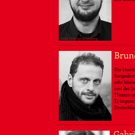
Foto | Florian Effelsberg
Brun
Der charm
Sangeskun
sehr leben
und der Bu
Theatre u
Er improvi
Deutschla
Gabri