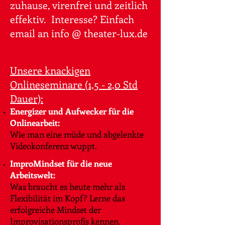
zuhause, virenfrei und zeitlich
effektiv. Interesse? Einfach
email an info @ theater-lux.de
Unsere knackigen
Onlineseminare (1,5 - 2,0 Std
Dauer):
Energizer und Aufwecker für die
Onlinearbeit:
Wie man eine müde und abgelenkte
Videokonferenz wuppt.
ImproMindset für die neue
Arbeitswelt:
Was braucht es heute mehr als
Flexibilität im Kopf? Lerne das
erfolgreiche Mindset der
Improvisationsprofis kennen.