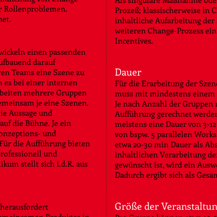
er Rollenproblemen.
Prozeß; klassischerweise in 
net.
inhaltliche Aufarbeitung der
weiteren Change-Prozess ein.
Incentives.
twickeln einen passenden
ufbauend darauf
Dauer
ren Teams eine Szene zu
es bei einer internen
Für die Erarbeitung der Szen
arbeiten mehrere Gruppen
muss mit mindestens einem 
gemeinsam je eine Szenen,
Je nach Anzahl der Gruppen 
die Aussage und
Aufführung gerechnet werde
uf die Bühne. Je ein
meistens eine Dauer von 3-12
Konzeptions- und
von bspw. 5 parallelen Works
Für die Aufführung bieten
etwa 20-30 min Dauer als Abs
ofessionell und
inhaltlichen Verarbeitung der
um stellt sich i.d.R. aus
gewünscht ist, wird ein Ausw
Dadurch ergibt sich als Gesam
Größe der Veranstaltu
 herausfordert
 gemeinsamen Produktes in