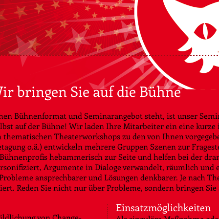
ir bringen Sie auf die Bühne
hen Bühnenformat und Seminarangebot steht, ist unser Semin
lbst auf der Bühne! Wir laden Ihre Mitarbeiter ein eine kurze
den thematischen Theaterworkshops zu den von Ihnen vorgeg
tagung o.ä.) entwickeln mehrere Gruppen Szenen zur Fragestel
 Bühnenprofis hebammerisch zur Seite und helfen bei der dr
rsonifiziert, Argumente in Dialoge verwandelt, räumlich und 
 Probleme ansprechbarer und Lösungen denkbarer. Je nach Th
rt. Reden Sie nicht nur über Probleme, sondern bringen Sie s
Einsatzmöglichkeiten
ildlichung von Change-
Als singuläre Maßnahme oder