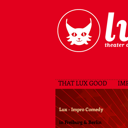
THAT LUX GOOD
IM
​Lux - Impro Comedy
in Freiburg & Berlin