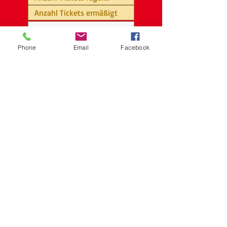
Phone
Email
Facebook
Einverständnis Datenerfassung
Ich stimme zu, dass meine
Angaben aus dem Formular zur
Verarbeitung meiner Anfrage
erhoben und verarbeitet werden.
Detaillierte Informationen finden
Sie in der Datenschutzerklärung.
Senden
Tickets